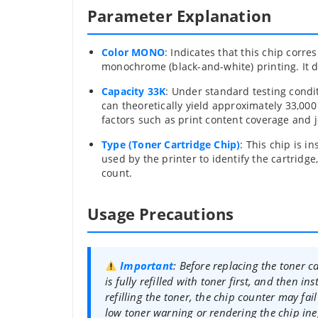
Parameter Explanation
Color MONO
: Indicates that this chip corre
monochrome (black-and-white) printing. It d
Capacity 33K
: Under standard testing condi
can theoretically yield approximately 33,00
factors such as print content coverage and j
Type (Toner Cartridge Chip)
: This chip is i
used by the printer to identify the cartridge
count.
Usage Precautions
Important
: Before replacing the toner c
is fully refilled with toner first, and then in
refilling the toner, the chip counter may fail
low toner warning or rendering the chip inef