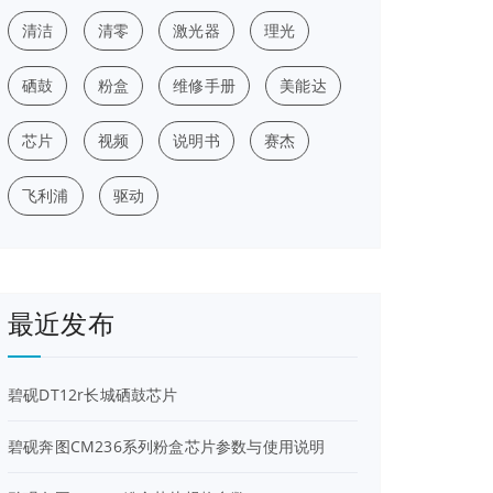
清洁
清零
激光器
理光
硒鼓
粉盒
维修手册
美能达
芯片
视频
说明书
赛杰
飞利浦
驱动
最近发布
碧砚DT12r长城硒鼓芯片
碧砚奔图CM236系列粉盒芯片参数与使用说明