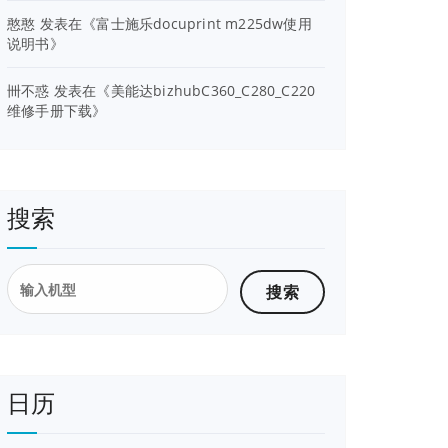
憨憨
发表在《
富士施乐docuprint m225dw使用
说明书
》
卌不惑
发表在《
美能达bizhubC360_C280_C220
维修手册下载
》
搜索
搜
索：
日历