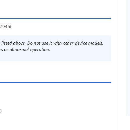
 2945i
 listed above. Do not use it with other device models,
rs or abnormal operation.
)