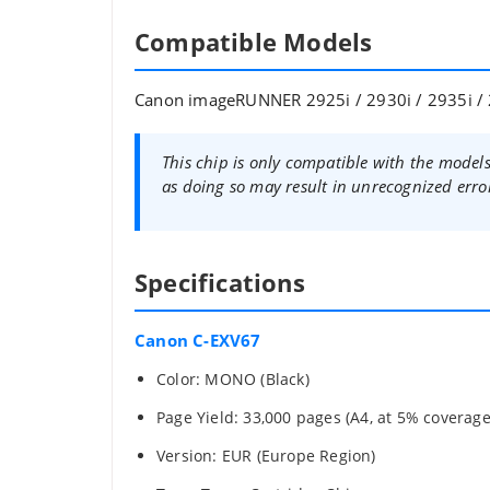
Compatible Models
Canon imageRUNNER 2925i / 2930i / 2935i /
This chip is only compatible with the models
as doing so may result in unrecognized erro
Specifications
Canon C-EXV67
Color: MONO (Black)
Page Yield: 33,000 pages (A4, at 5% coverage
Version: EUR (Europe Region)