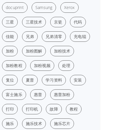
docuprint
Samsung
Xerox
三星
三星技术
京瓷
代码
佳能
兄弟
兄弟清零
充电辊
加粉
加粉图解
加粉技术
加粉教程
加粉视频
处理
复位
夏普
学习资料
安装
富士施乐
惠普
惠普加粉
打印
打印机
故障
教程
施乐
施乐技术
施乐芯片