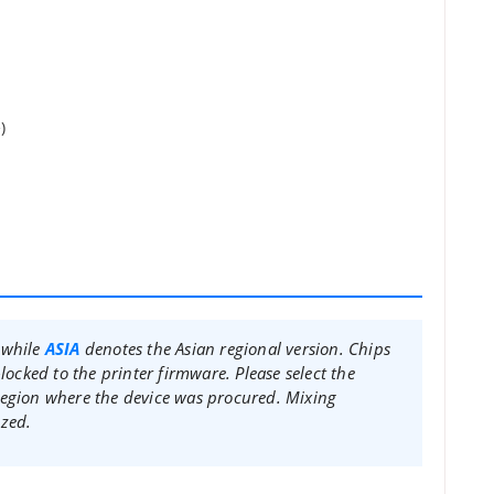
)
 while
ASIA
denotes the Asian regional version. Chips
locked to the printer firmware. Please select the
region where the device was procured. Mixing
ized.