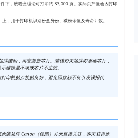
条件下，该粉盒理论可打印约 33,000 页。实际页产量会因打印
）上，用于打印机识别粉盒身份、碳粉余量及寿命计数。
加满碳粉，再安装新芯片。若碳粉未加满即更换芯片，
提示碳粉量不满或芯片不生效。
与打印机触点接触良好，避免因接触不良引发误报代
装品牌 Canon（佳能）并无直接关联，亦未获得原