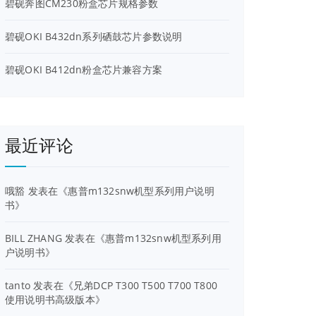
碧砚奔图CM230粉盒芯片规格参数
碧砚OKI B432dn系列硒鼓芯片参数说明
碧砚OKI B412dn粉盒芯片兼容方案
最近评论
哦豁
发表在《
惠普m132snw机型系列用户说明
书
》
BILL ZHANG
发表在《
惠普m132snw机型系列用
户说明书
》
tanto
发表在《
兄弟DCP T300 T500 T700 T800
使用说明书高级版本
》