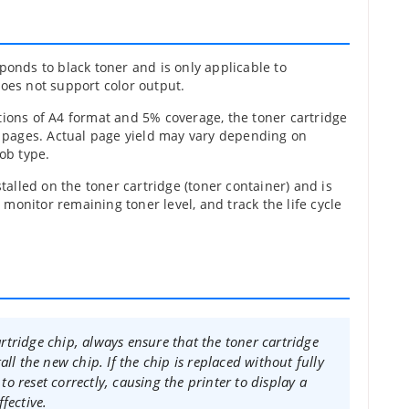
sponds to black toner and is only applicable to
oes not support color output.
tions of A4 format and 5% coverage, the toner cartridge
0 pages. Actual page yield may vary depending on
ob type.
nstalled on the toner cartridge (toner container) and is
, monitor remaining toner level, and track the life cycle
artridge chip, always ensure that the toner cartridge
stall the new chip. If the chip is replaced without fully
 to reset correctly, causing the printer to display a
fective.