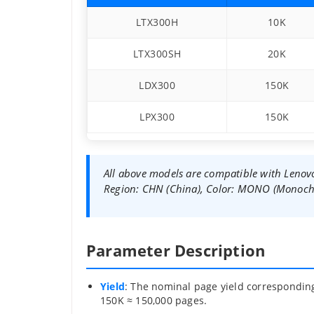
LTX300H
10K
LTX300SH
20K
LDX300
150K
LPX300
150K
All above models are compatible with Le
Region: CHN (China), Color: MONO (Monochr
Parameter Description
Yield
: The nominal page yield corresponding
150K ≈ 150,000 pages.