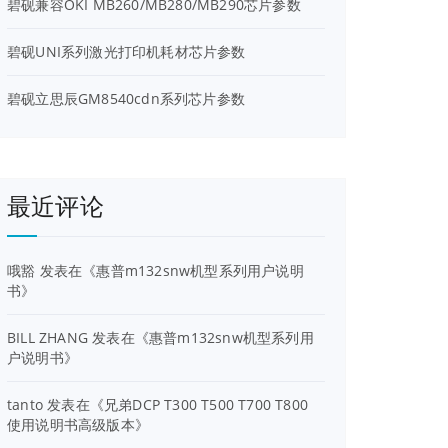
碧砚兼容OKI MB260/MB280/MB290芯片参数
碧砚UNI系列激光打印机耗材芯片参数
碧砚立思辰GM8540cdn系列芯片参数
最近评论
哦豁
发表在《
惠普m132snw机型系列用户说明
书
》
BILL ZHANG
发表在《
惠普m132snw机型系列用
户说明书
》
tanto
发表在《
兄弟DCP T300 T500 T700 T800
使用说明书高级版本
》