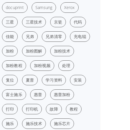
docuprint
Samsung
Xerox
三星
三星技术
京瓷
代码
佳能
兄弟
兄弟清零
充电辊
加粉
加粉图解
加粉技术
加粉教程
加粉视频
处理
复位
夏普
学习资料
安装
富士施乐
惠普
惠普加粉
打印
打印机
故障
教程
施乐
施乐技术
施乐芯片