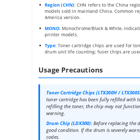
Region (CHN)
: CHN refers to the China regi
models sold in mainland China. Common reg
America version.
MONO
: Monochrome/Black & White, indicat
printer models.
Type
: Toner cartridge chips are used for t
drum unit life counting; fuser chips are use
Usage Precautions
Toner Cartridge Chips (LTX300H / LTX300
toner cartridge has been fully refilled with 
refilling the toner, the chip may not functio
warning.
Drum Chip (LDX300)
: Before replacing the 
good condition. If the drum is severely worn,
codes.