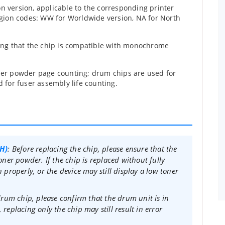
on version, applicable to the corresponding printer
ion codes: WW for Worldwide version, NA for North
ing that the chip is compatible with monochrome
oner powder page counting; drum chips are used for
d for fuser assembly life counting.
SH)
: Before replacing the chip, please ensure that the
toner powder. If the chip is replaced without fully
n properly, or the device may still display a low toner
drum chip, please confirm that the drum unit is in
 replacing only the chip may still result in error