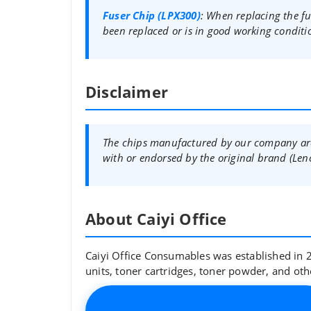
Fuser Chip (LPX300)
: When replacing the fu
been replaced or is in good working conditi
Disclaimer
The chips manufactured by our company are 
with or endorsed by the original brand (Len
About Caiyi Office
Caiyi Office Consumables was established in 2
units, toner cartridges, toner powder, and oth