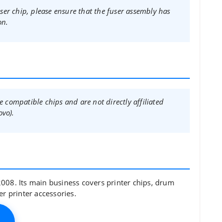
ser chip, please ensure that the fuser assembly has
on.
compatible chips and are not directly affiliated
ovo).
008. Its main business covers printer chips, drum
er printer accessories.