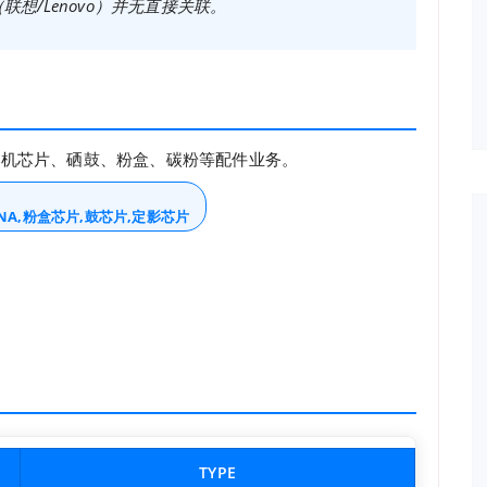
想/Lenovo）并无直接关联。
印机芯片、硒鼓、粉盒、碳粉等配件业务。
DNA,粉盒芯片,鼓芯片,定影芯片
TYPE