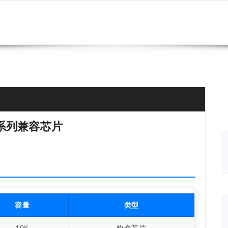
A系列兼容芯片
容量
类型
10K
粉盒芯片