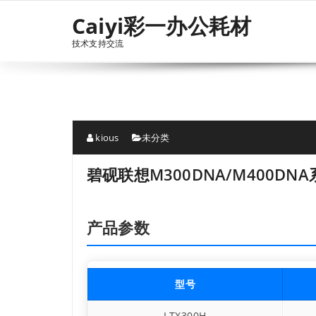
跳
Caiyi彩一办公耗材
至
正
技术支持交流
文
kious
未分类
碧砚联想M300DNA/M400DN
产品参数
型号
LTX300H