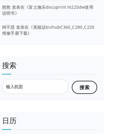
憨憨
发表在《
富士施乐docuprint m225dw使用
说明书
》
卌不惑
发表在《
美能达bizhubC360_C280_C220
维修手册下载
》
搜索
搜
索：
日历