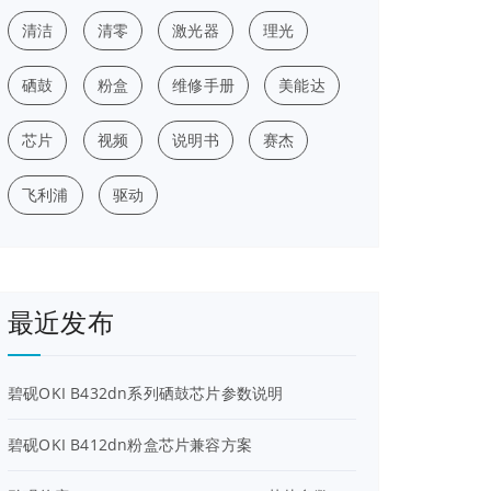
清洁
清零
激光器
理光
硒鼓
粉盒
维修手册
美能达
芯片
视频
说明书
赛杰
飞利浦
驱动
最近发布
碧砚OKI B432dn系列硒鼓芯片参数说明
碧砚OKI B412dn粉盒芯片兼容方案