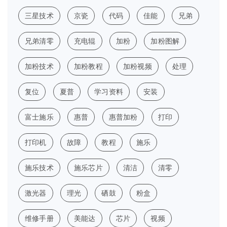
三星技术
京瓷
代码
佳能
兄弟
兄弟清零
充电辊
加粉
加粉图解
加粉技术
加粉教程
加粉视频
处理
复位
夏普
学习资料
安装
富士施乐
惠普
惠普加粉
打印
打印机
故障
教程
施乐
施乐技术
施乐芯片
清洁
清零
激光器
理光
硒鼓
粉盒
维修手册
美能达
芯片
视频