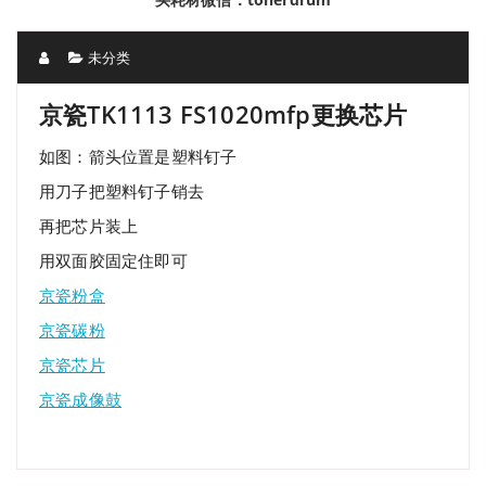
未分类
京瓷TK1113 FS1020mfp更换芯片
如图：箭头位置是塑料钉子
用刀子把塑料钉子销去
再把芯片装上
用双面胶固定住即可
京瓷粉盒
京瓷碳粉
京瓷芯片
京瓷成像鼓