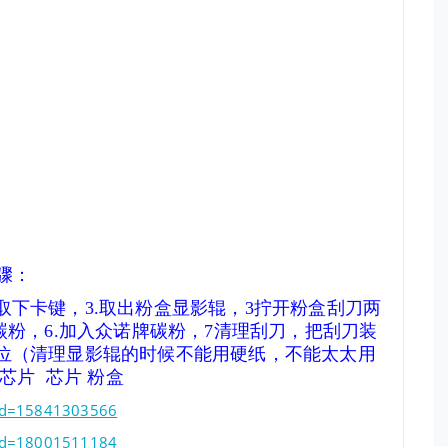
骤：
取下卡键，3.取出粉盒显影辊，
3拧开粉盒刮刀两
碳粉，6.加入众诺牌碳粉，7清理刮刀，把刮刀装
位（清理显影辊的时候不能用硬纸，不能太太用
芯片 芯片 粉盒
?id=15841303566
?id=18001511184