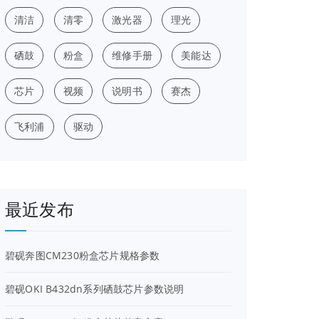
清洁
清零
激光器
理光
硒鼓
粉盒
维修手册
美能达
芯片
视频
说明书
赛杰
飞利浦
驱动
最近发布
碧砚奔图CM230粉盒芯片规格参数
碧砚OKI B432dn系列硒鼓芯片参数说明