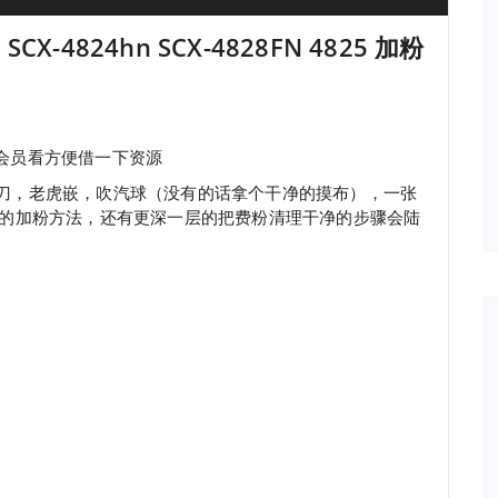
SCX-4824hn SCX-4828FN 4825 加粉
会员看方便借一下资源
字螺丝刀，老虎嵌，吹汽球（没有的话拿个干净的摸布），一张
单的加粉方法，还有更深一层的把费粉清理干净的步骤会陆