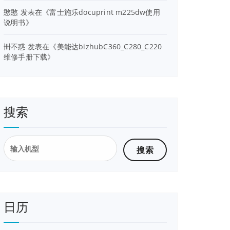
憨憨
发表在《
富士施乐docuprint m225dw使用
说明书
》
卌不惑
发表在《
美能达bizhubC360_C280_C220
维修手册下载
》
搜索
搜
索：
日历