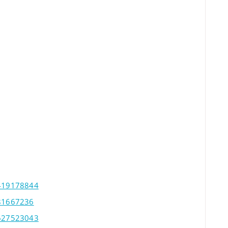
2419178844
581667236
6627523043