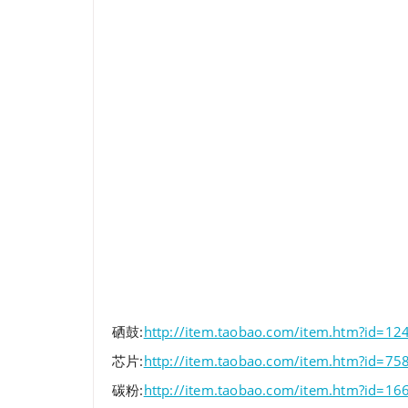
硒鼓:
http://item.taobao.com/item.htm?id=1
芯片:
http://item.taobao.com/item.htm?id=7
碳粉:
http://item.taobao.com/item.htm?id=1