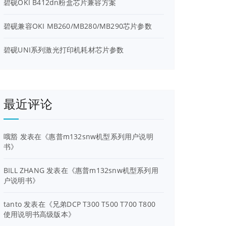
碧砚OKI B412dn粉盒芯片兼容方案
碧砚兼容OKI MB260/MB280/MB290芯片参数
碧砚UNI系列激光打印机耗材芯片参数
最近评论
哦豁
发表在《
惠普m132snw机型系列用户说明
书
》
BILL ZHANG
发表在《
惠普m132snw机型系列用
户说明书
》
tanto
发表在《
兄弟DCP T300 T500 T700 T800
使用说明书高级版本
》