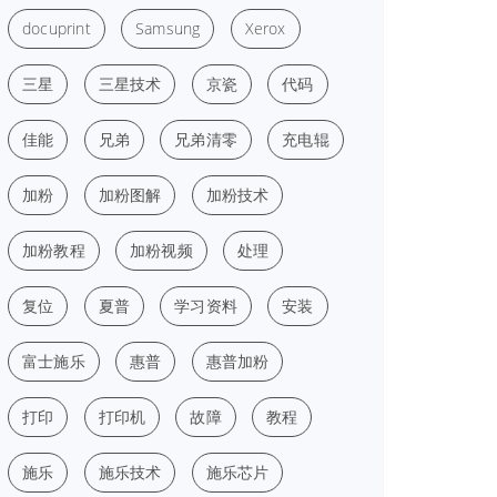
docuprint
Samsung
Xerox
三星
三星技术
京瓷
代码
佳能
兄弟
兄弟清零
充电辊
加粉
加粉图解
加粉技术
加粉教程
加粉视频
处理
复位
夏普
学习资料
安装
富士施乐
惠普
惠普加粉
打印
打印机
故障
教程
施乐
施乐技术
施乐芯片